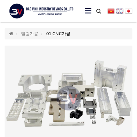
밀링가공
01 CNC가공